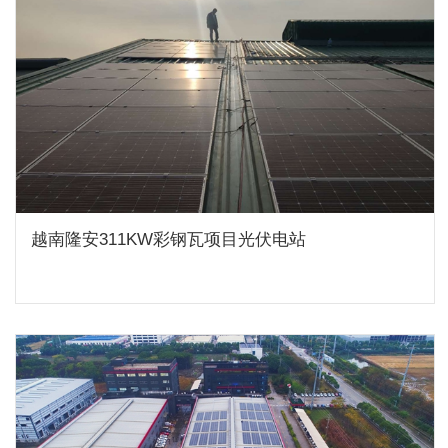
越南隆安311KW彩钢瓦项目光伏电站