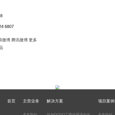
28
解决方案
项目案例
新闻资讯
24 6807
浪微博
腾讯微博
更多
品
首页
主营业务
解决方案
项目案例
多多电站
SUNDODO工商业屋顶光伏
多多电站